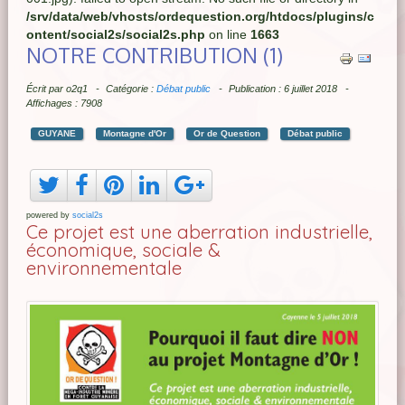
/srv/data/web/vhosts/ordequestion.org/htdocs/plugins/c
ontent/social2s/social2s.php
on line
1663
NOTRE CONTRIBUTION (1)
Écrit par
o2q1
Catégorie :
Débat public
Publication : 6 juillet 2018
Affichages : 7908
GUYANE
Montagne d'Or
Or de Question
Débat public
powered by
social2s
Ce projet est une aberration industrielle,
économique, sociale &
environnementale