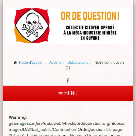
Page d'accueil
Actions
Débat public
Notre contribution
(1)
MENU
Warning
:
getimagesize(/srv/data/web/vhosts/ordequestion.org/htdocs/i
mages/DÃ©bat_public/Contribution-OrdeQuestion-31-page-
001.jpg): failed to open stream: No such file or directory in