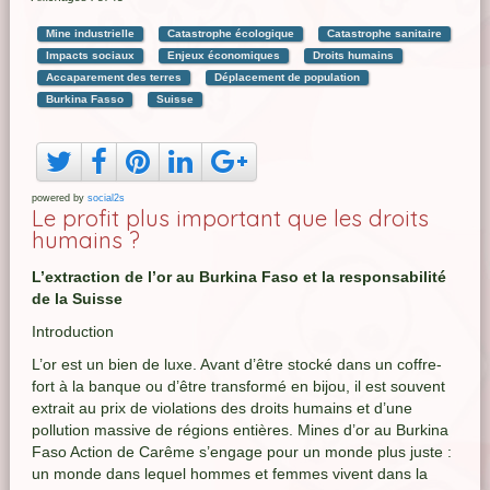
Mine industrielle
Catastrophe écologique
Catastrophe sanitaire
Impacts sociaux
Enjeux économiques
Droits humains
Accaparement des terres
Déplacement de population
Burkina Fasso
Suisse
powered by
social2s
Le profit plus important que les droits
humains ?
L’extraction de l’or au Burkina Faso et la responsabilité
de la Suisse
Introduction
L’or est un bien de luxe. Avant d’être stocké dans un coffre-
fort à la banque ou d’être transformé en bijou, il est souvent
extrait au prix de violations des droits humains et d’une
pollution massive de régions entières. Mines d’or au Burkina
Faso Action de Carême s’engage pour un monde plus juste :
un monde dans lequel hommes et femmes vivent dans la