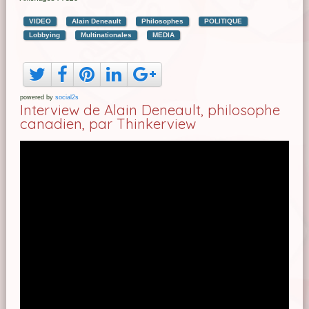
VIDEO
Alain Deneault
Philosophes
POLITIQUE
Lobbying
Multinationales
MEDIA
powered by
social2s
Interview de Alain Deneault, philosophe
canadien, par Thinkerview