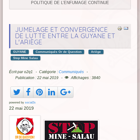
POLITIQUE DE L’ENFUMAGE CONTINUE
JUMELAGE ET CONVERGENCE
DE LUTTE ENTRE LA GUYANE ET
L'ARIÈGE
GUYANE
Communiqués Or de Question
Ariège
Stop Mine Salau
Écrit par
o2q1
Catégorie :
Communiqués
Publication : 22 mai 2019
Affichages : 3840
powered by
social2s
22 mai 2019