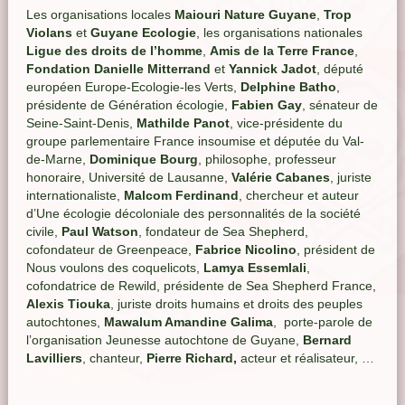
Les organisations locales
Maiouri Nature Guyane
,
Trop
Violans
et
Guyane Ecologie
, les organisations nationales
Ligue des droits de l’homme
,
Amis de la Terre France
,
Fondation Danielle Mitterrand
et
Yannick Jadot
, député
européen Europe-Ecologie-les Verts,
Delphine Batho
,
présidente de Génération écologie,
Fabien Gay
, sénateur de
Seine-Saint-Denis,
Mathilde Panot
, vice-présidente du
groupe parlementaire France insoumise et députée du Val-
de-Marne,
Dominique Bourg
, philosophe, professeur
honoraire, Université de Lausanne,
Valérie Cabanes
, juriste
internationaliste,
Malcom Ferdinand
, chercheur et auteur
d’Une écologie décoloniale des personnalités de la société
civile,
Paul Watson
, fondateur de Sea Shepherd,
cofondateur de Greenpeace,
Fabrice Nicolino
, président de
Nous voulons des coquelicots,
Lamya Essemlali
,
cofondatrice de Rewild, présidente de Sea Shepherd France,
Alexis Tiouka
, juriste droits humains et droits des peuples
autochtones,
Mawalum Amandine Galima
, porte-parole de
l’organisation Jeunesse autochtone de Guyane,
Bernard
Lavilliers
, chanteur,
Pierre Richard,
acteur et réalisateur, …