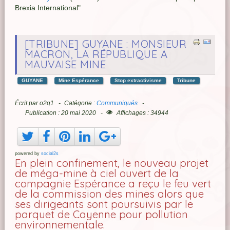
Brexia International"
[TRIBUNE] GUYANE : MONSIEUR
MACRON, LA RÉPUBLIQUE A
MAUVAISE MINE
GUYANE
Mine Espérance
Stop extractivisme
Tribune
Écrit par
o2q1
Catégorie :
Communiqués
Publication : 20 mai 2020
Affichages : 34944
powered by
social2s
En plein confinement, le nouveau projet
de méga-mine à ciel ouvert de la
compagnie Espérance a reçu le feu vert
de la commission des mines alors que
ses dirigeants sont poursuivis par le
parquet de Cayenne pour pollution
environnementale.