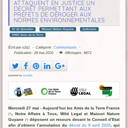
ATTAQUENT EN JUSTICE UN
DÉCRET PERMETTANT AUX
PRÉFETS DE DÉROGER AUX
NORMES ENVIRONNEMENTALES
Or de Question
Maïouri Nature Guyane
Judiciaire
ONG/ Amis de la Terre
Écrit par
o2q1
Catégorie :
Communiqués
Publication : 28 mai 2020
Affichages : 9871
powered by
social2s
Mercredi 27 mai - Aujourd’hui les Amis de la Terre France
, Notre Affaire à Tous, Wild Legal et Maiouri Nature
(*)
Guyane
déposent un recours devant le Conseil d’Etat
(*)
afin d’obtenir l’annulation du
décret du 8 avril 2020
, qui