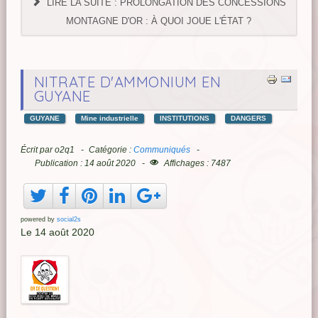
LIRE LA SUITE : PROLONGATION DES CONCESSIONS
MONTAGNE D'OR : À QUOI JOUE L'ÉTAT ?
NITRATE D'AMMONIUM EN
GUYANE
GUYANE
Mine industrielle
INSTITUTIONS
DANGERS
Écrit par
o2q1
Catégorie :
Communiqués
Publication : 14 août 2020
Affichages : 7487
powered by
social2s
Le 14 août 2020