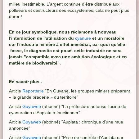
milieu inestimable. L'argent continue d'être distribué aux
pollueurs et destructeurs des écosystèmes, cela ne peut plus
durer !
En ce jour symbolique, nous réclamons à nouveau
l'interdiction de l'utilisation du
cyanure
et un moratoire
sur l'industrie minière à effet immédiat, car quoi qu'elle
fasse, le diagnostic est posé: cette industrie ne sera
jamais "compatible avec une ambition écologique et en
matière de biodiversité".
En savoir plus :
Article
Reporterre
"En Guyane, les groupes miniers préparent
« la grande braderie » du territoire"
Article
Guyaweb
(abonné) "La préfecture autorise l'usine de
cyanuration d'Auplata à fonctionner"
Article
Guyaweb
(abonné) "Auplata : chronique d'une mue
annoncée"
Article
Guyaweb
(abonné) "Prise de contrôle d'Auplata par