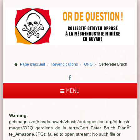
Page d'accueil
Revendications
ONG
Gert-Peter Bruch
MENU
Warning
:
getimagesize(/srv/data/web/vhosts/ordequestion.org/htdocs/i
mages/O2Q_gardiens_de_la_terre/Gert_Peter_Bruch_PlanÃ¨
te_Amazone.JPG): failed to open stream: No such file or