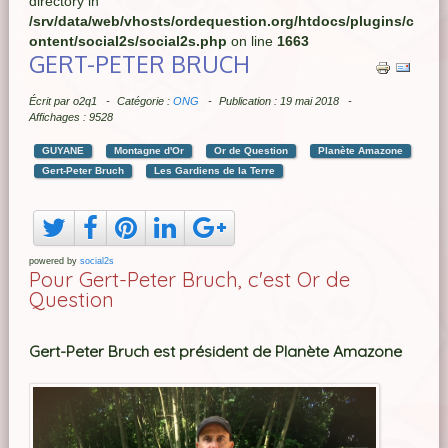
directory in
/srv/data/web/vhosts/ordequestion.org/htdocs/plugins/c
ontent/social2s/social2s.php
on line
1663
GERT-PETER BRUCH
Écrit par
o2q1
Catégorie :
ONG
Publication : 19 mai 2018
Affichages : 9528
GUYANE
Montagne d'Or
Or de Question
Planète Amazone
Gert-Peter Bruch
Les Gardiens de la Terre
powered by
social2s
Pour Gert-Peter Bruch, c'est Or de
Question
Gert-Peter Bruch est président de Planète Amazone