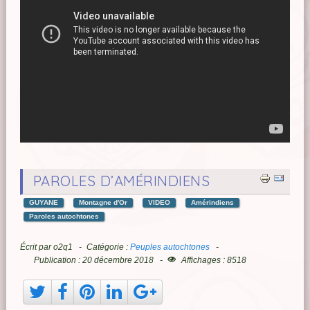
PAROLES D’AMÉRINDIENS
GUYANE
Montagne d'Or
VIDEO
Amérindiens
Paroles autochtones
Écrit par
o2q1
Catégorie :
Peuples autochtones
Publication : 20 décembre 2018
Affichages : 8518