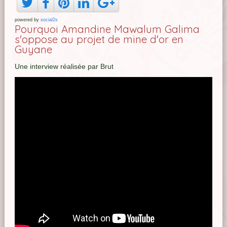
powered by
social2s
Pourquoi Amandine Mawalum Galima
s'oppose au projet de mine d'or en
Guyane
Une interview réalisée par Brut