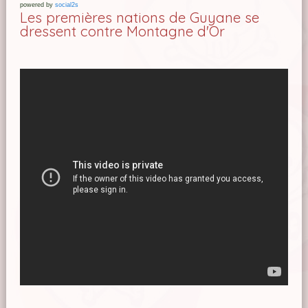
powered by
social2s
Les premières nations de Guyane se
dressent contre Montagne d'Or