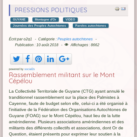
PRESSIONS POLITIQUES
GUYANE
Montagne d'Or
VIDEO
Journées des Peuples Autochtones
Paroles autochtones
Écrit par
o2q1
Catégorie :
Peuples autochtones
Publication : 10 août 2018
Affichages : 8662
powered by
social2s
Rassemblement militant sur le Mont
Cépélou
La Collectivité Territoriale de Guyane (CTG) ayant annulé le
tranditionnel rassemblement sur la place des Palmistes à
Cayenne, faute de budget selon elle, celui-ci a été organisé à
l'initiative de la Fédération des Organisations Autochtones de
Guyane (FOAG) sur le Mont Cépélou, haut lieu de la lutte
amérindienne. Plusieurs associations amérindiennes et des
militants des différents collectifs et associations, dont Or de
Question, étaient présents pour exprimer leur soutien à la