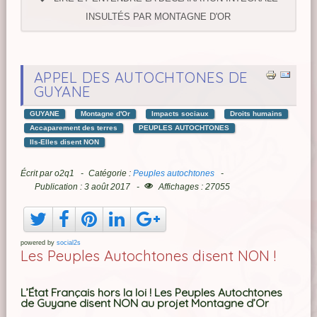
INSULTÉS PAR MONTAGNE D'OR
APPEL DES AUTOCHTONES DE
GUYANE
GUYANE
Montagne d'Or
Impacts sociaux
Droits humains
Accaparement des terres
PEUPLES AUTOCHTONES
Ils-Elles disent NON
Écrit par
o2q1
Catégorie :
Peuples autochtones
Publication : 3 août 2017
Affichages : 27055
powered by
social2s
Les Peuples Autochtones disent NON !
L’État Français hors la loi ! Les Peuples Autochtones
de Guyane disent NON au projet Montagne d’Or