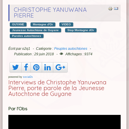
CHRISTOPHE YANUWANA
PIERRE
GUYANE
Montagne d'Or
VIDEO
Jeunesse Autochtone de Guyane
Stop Montagne dOr
Paroles autochtones
Écrit par
o2q1
Catégorie :
Peuples autochtones
Publication : 29 juin 2018
Affichages : 9374
powered by
social2s
Interviews de Christophe Yanuwana
Pierre, porte parole de la Jeunesse
Autochtone de Guyane
Par l'Obs