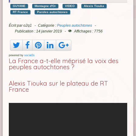
GUYANE
Montagne d'Or
VIDEO
Alexis Tiouka
RT France
Paroles autochtones
Écrit par
o2q1
Catégorie :
Peuples autochtones
Publication : 14 janvier 2019
Affichages : 7756
powered by
social2s
La France a-t-elle méprisé la voix des
peuples autochtones ?
Alexis Tiouka sur le plateau de RT
France