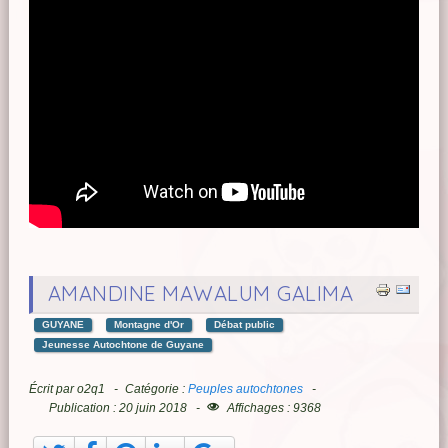
AMANDINE MAWALUM GALIMA
GUYANE
Montagne d'Or
Débat public
Jeunesse Autochtone de Guyane
Écrit par
o2q1
Catégorie :
Peuples autochtones
Publication : 20 juin 2018
Affichages : 9368