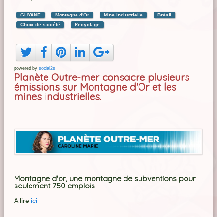
GUYANE
Montagne d'Or
Mine industrielle
Brésil
Choix de société
Recyclage
powered by
social2s
Planète Outre-mer consacre plusieurs
émissions sur Montagne d'Or et les
mines industrielles.
Montagne d'or, une montagne de subventions pour
seulement 750 emplois
A lire
ici