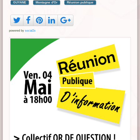
GUYANE
Montagne d'Or
Réunion publique
powered by
social2s