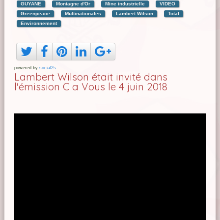
GUYANE
Montagne d'Or
Mine industrielle
VIDEO
Greenpeace
Multinationales
Lambert Wilson
Total
Environnement
powered by
social2s
Lambert Wilson était invité dans
l'émission C a Vous le 4 juin 2018