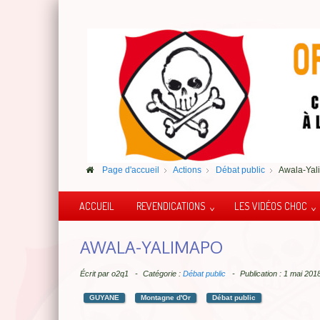
Page d'accueil
Actions
Débat public
Awala-Yal
ACCUEIL
REVENDICATIONS
LES VIDÉOS CHOC
AWALA-YALIMAPO
Écrit par
o2q1
Catégorie :
Débat public
Publication : 1 mai 20
GUYANE
Montagne d'Or
Débat public