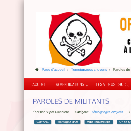
Page d'accueil
Témoignages citoyens
Paroles de 
ACCUEIL
REVENDICATIONS
LES VIDÉOS CHOC
PAROLES DE MILITANTS
Écrit par
Super Utilisateur
Catégorie :
Témoignages citoyens
P
GUYANE
Montagne d'Or
Mine industrielle
Or de Q