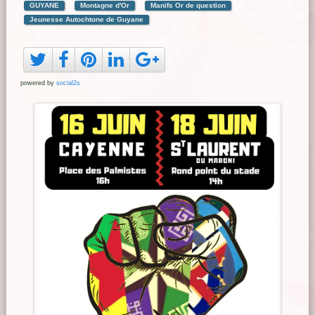
GUYANE
Montagne d'Or
Manifs Or de question
Jeunesse Autochtone de Guyane
powered by
social2s