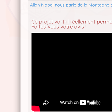
Allan Nobal nous parle de la Montagne 
Ce projet va-t-il réellement perm
Faites-vous votre avis !