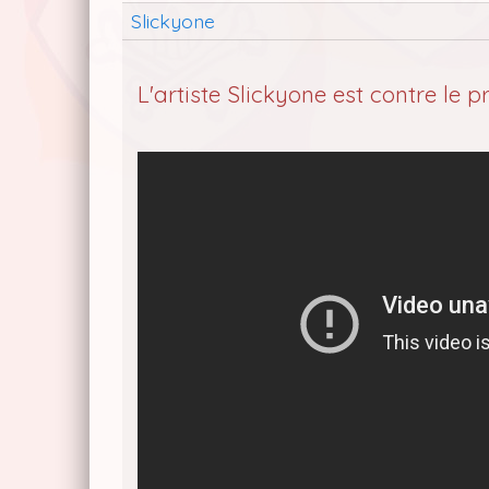
Slickyone
L'artiste Slickyone est contre le