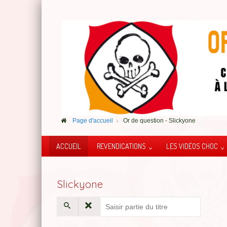
Page d'accueil
Or de question - Slickyone
ACCUEIL
REVENDICATIONS
LES VIDÉOS CHOC
Slickyone