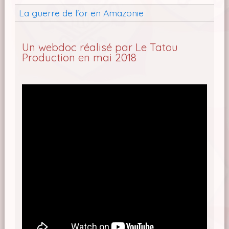
La guerre de l'or en Amazonie
Un webdoc réalisé par Le Tatou
Production en mai 2018