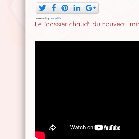
powered by
social2s
Le "dossier chaud" du nouveau minis