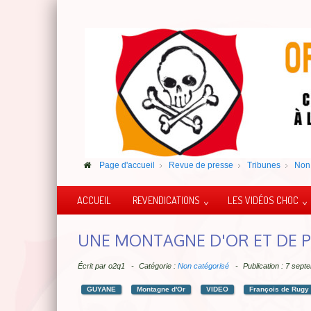
Page d'accueil
Revue de presse
Tribunes
Non 
ACCUEIL
REVENDICATIONS
LES VIDÉOS CHOC
UNE MONTAGNE D'OR ET DE 
Écrit par
o2q1
Catégorie :
Non catégorisé
Publication : 7 sep
GUYANE
Montagne d'Or
VIDEO
François de Rugy