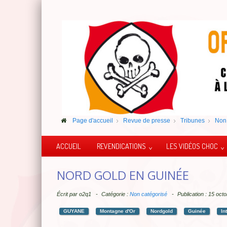
Page d'accueil
Revue de presse
Tribunes
Non 
ACCUEIL
REVENDICATIONS
LES VIDÉOS CHOC
NORD GOLD EN GUINÉE
Écrit par
o2q1
Catégorie :
Non catégorisé
Publication : 15 oc
GUYANE
Montagne d'Or
Nordgold
Guinée
In