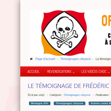
Page d'accueil
Témoignages citoyens
Le témoign
ACCUEIL
REVENDICATIONS
LES VIDÉOS CHOC
LE TÉMOIGNAGE DE FRÉDÉRIC
Écrit par
o2q1
Catégorie :
Témoignages citoyens
Publication :
Montagne d'Or
Témoignages citoyens
Actions contre M