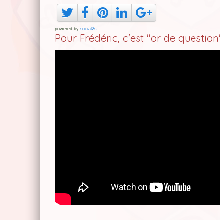
powered by
social2s
Pour Frédéric, c'est "or de question"