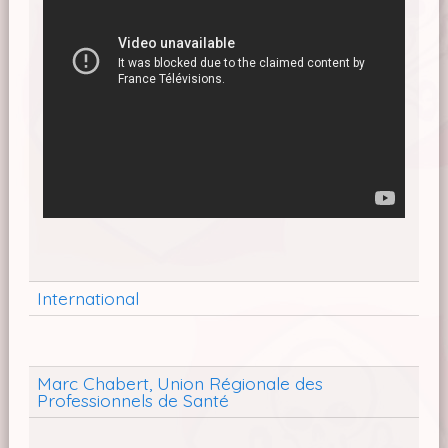
International
Marc Chabert, Union Régionale des
Professionnels de Santé