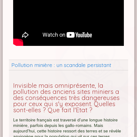
Pollution minière : un scandale persistant
Invisible mais omniprésente, la
pollution des anciens sites miniers a
des conséquences très dangereuses
pour ceux qui s'y exposent. Quelles
sont-elles ? Que fait l'Etat ?
Le territoire français est traversé d’une longue histoire
minière, parfois depuis les gallo-romains. Mais
aujourd'hui, cette histoire ressort des terres et se révèle
anxiogène pour la population qui vit sur ces terres