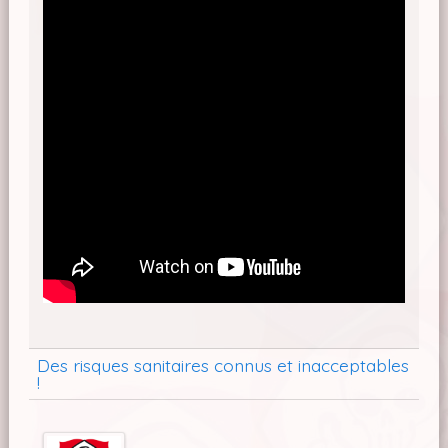
Des risques sanitaires connus et inacceptables
!