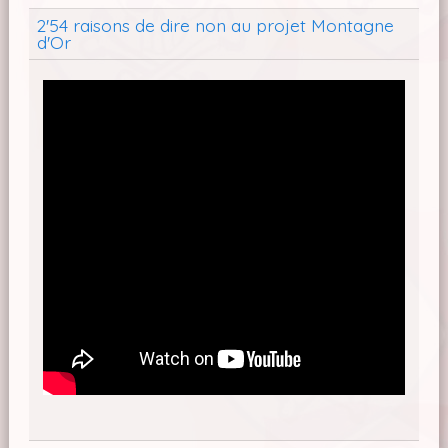
2'54 raisons de dire non au projet Montagne
d'Or