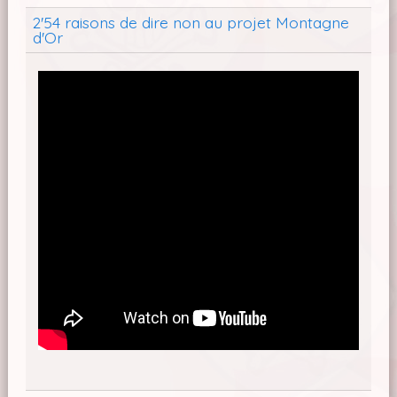
2'54 raisons de dire non au projet Montagne
d'Or