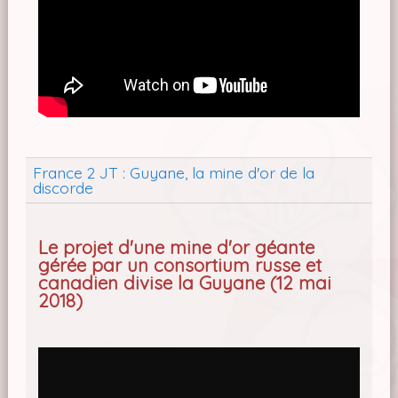
France 2 JT : Guyane, la mine d'or de la
discorde
Le projet d'une mine d'or géante
gérée par un consortium russe et
canadien divise la Guyane (12 mai
2018)