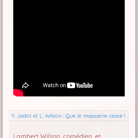
Y. Jadot et L. Wilson : Que le massacre cesse !
Lambert Wilson, comédien, et