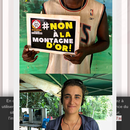
En continuant votre navigation sur le site, vous nous autorisez à
utiliser les cookies de Google Analytics afin de mesurer l'audience du
site web. Si vous désactivez les cookies de votre navigateur,
l'intégralité du site web reste disponible.
En savoir plus
J'ai
compris