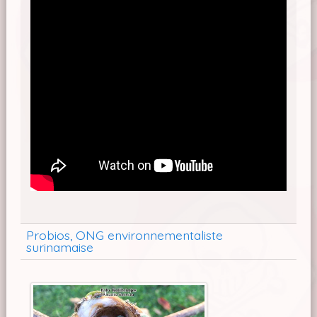
Probios, ONG environnementaliste
surinamaise