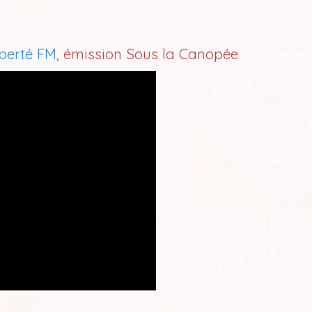
iberté FM
, émission Sous la Canopée