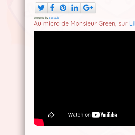
powered by
social2s
Au micro de Monsieur Green, sur
L