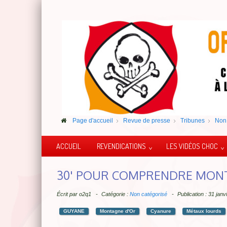
Page d'accueil
Revue de presse
Tribunes
Non 
ACCUEIL
REVENDICATIONS
LES VIDÉOS CHOC
30' POUR COMPRENDRE MON
Écrit par
o2q1
Catégorie :
Non catégorisé
Publication : 31 jan
GUYANE
Montagne d'Or
Cyanure
Métaux lourds