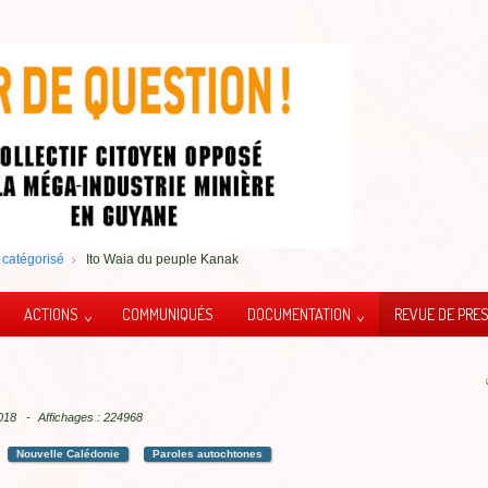
catégorisé
Ito Waia du peuple Kanak
ACTIONS
COMMUNIQUÉS
DOCUMENTATION
REVUE DE PRE
2018
Affichages : 224968
Nouvelle Calédonie
Paroles autochtones