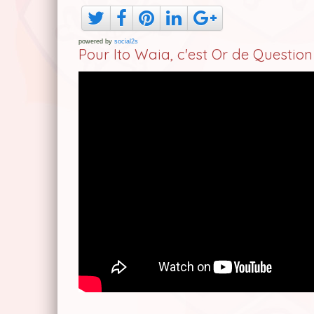
powered by
social2s
Pour Ito Waia, c'est Or de Question