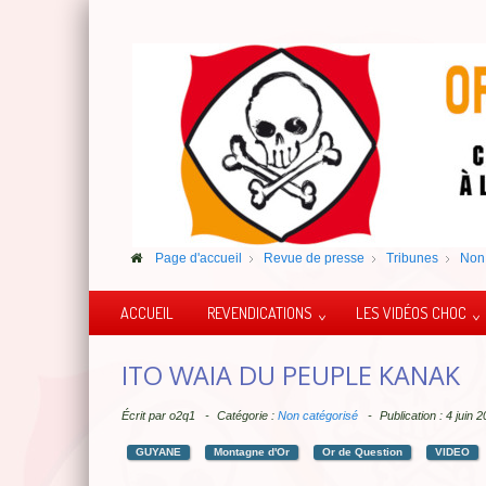
Page d'accueil
Revue de presse
Tribunes
Non 
ACCUEIL
REVENDICATIONS
LES VIDÉOS CHOC
ITO WAIA DU PEUPLE KANAK
Écrit par
o2q1
Catégorie :
Non catégorisé
Publication : 4 juin 
GUYANE
Montagne d'Or
Or de Question
VIDEO