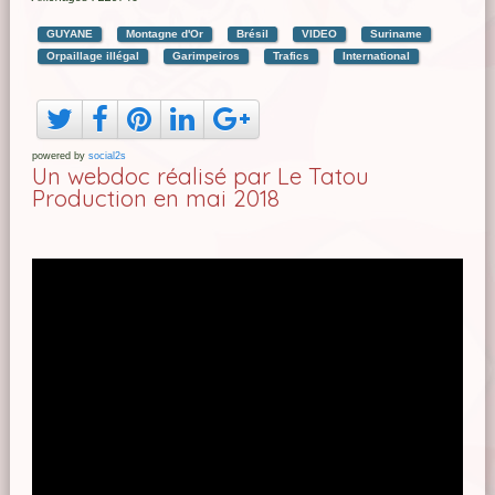
GUYANE
Montagne d'Or
Brésil
VIDEO
Suriname
Orpaillage illégal
Garimpeiros
Trafics
International
powered by
social2s
Un webdoc réalisé par Le Tatou
Production en mai 2018