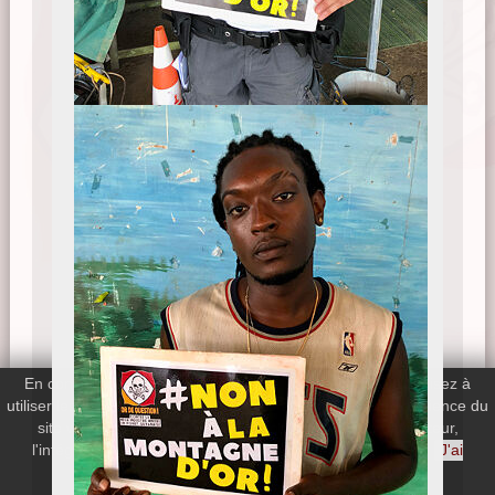
En continuant votre navigation sur le site, vous nous autorisez à
utiliser les cookies de Google Analytics afin de mesurer l'audience du
site web. Si vous désactivez les cookies de votre navigateur,
l'intégralité du site web reste disponible.
En savoir plus
J'ai
compris