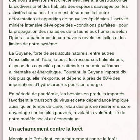
que nous traversons est directement liée à la destruction de
la biodiversité et des habitats des espèces sauvages par les
activités humaines. Le lien est désormais fait entre
déforestation et apparition de nouvelles épidémies. L’activité
minière intensive développe des «conditions parfaites» pour
la propagation des maladies de la faune aux humains selon
l’Ipbes. La pandémie de coronavirus révèle les failles et les
limites de notre système.
La Guyane, forte de ses atouts naturels, entre autres
l’ensoleillement, l’eau, le bois, les ressources halieutiques,
dispose des capacités pour atteindre une autosuffisance
alimentaire et énergétique. Pourtant, la Guyane importe dix
fois plus qu’elle n’exporte, et dépend à près de 80% des
importations d’hydrocarbures pour son énergie.
En période de pandémie, les besoins en produits importés
favorisent le transport du virus et cette dépendance implique
aussi qu’en temps de crise, l’étau des prix se resserre encore
davantage sur les plus pauvres, révélant la vulnérabilité de
notre modèle social et économique.
Un acharnement contre la forêt
Monsieur le Président, cet acharnement contre la forêt