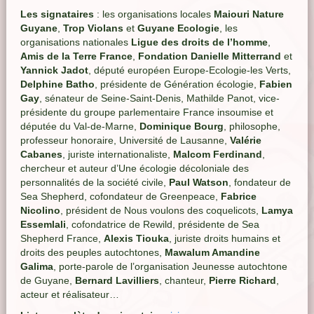
Les signataires
: les organisations locales
Maiouri Nature
Guyane
,
Trop Violans
et
Guyane Ecologie
, les
organisations nationales
Ligue des droits de l’homme
,
Amis de la Terre France
,
Fondation Danielle Mitterrand
et
Yannick Jadot
, député européen Europe-Ecologie-les Verts,
Delphine Batho
, présidente de Génération écologie,
Fabien
Gay
, sénateur de Seine-Saint-Denis, Mathilde Panot, vice-
présidente du groupe parlementaire France insoumise et
députée du Val-de-Marne,
Dominique Bourg
, philosophe,
professeur honoraire, Université de Lausanne,
Valérie
Cabanes
, juriste internationaliste,
Malcom Ferdinand
,
chercheur et auteur d’Une écologie décoloniale des
personnalités de la société civile,
Paul Watson
, fondateur de
Sea Shepherd, cofondateur de Greenpeace,
Fabrice
Nicolino
, président de Nous voulons des coquelicots,
Lamya
Essemlali
, cofondatrice de Rewild, présidente de Sea
Shepherd France,
Alexis Tiouka
, juriste droits humains et
droits des peuples autochtones,
Mawalum Amandine
Galima
, porte-parole de l’organisation Jeunesse autochtone
de Guyane,
Bernard Lavilliers
, chanteur,
Pierre Richard
,
acteur et réalisateur…