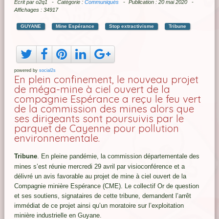
Écrit par
o2q1
Catégorie :
Communiqués
Publication : 20 mai 2020
Affichages : 34917
GUYANE
Mine Espérance
Stop extractivisme
Tribune
powered by
social2s
En plein confinement, le nouveau projet
de méga-mine à ciel ouvert de la
compagnie Espérance a reçu le feu vert
de la commission des mines alors que
ses dirigeants sont poursuivis par le
parquet de Cayenne pour pollution
environnementale.
Tribune
. En pleine pandémie, la commission départementale des
mines s’est réunie mercredi 29 avril par visioconférence et a
délivré un avis favorable au projet de mine à ciel ouvert de la
Compagnie minière Espérance (CME). Le collectif Or de question
et ses soutiens, signataires de cette tribune, demandent l’arrêt
immédiat de ce projet ainsi qu’un moratoire sur l’exploitation
minière industrielle en Guyane.