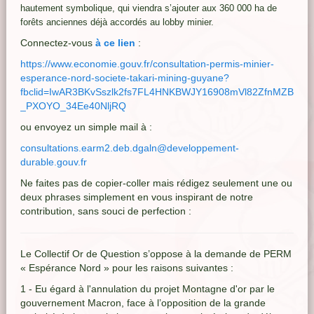
hautement symbolique, qui viendra s’ajouter aux 360 000 ha de
forêts anciennes déjà accordés au lobby minier.
Connectez-vous
à ce lien
:
https://www.economie.gouv.fr/consultation-permis-minier-
esperance-nord-societe-takari-mining-guyane?
fbclid=IwAR3BKvSszlk2fs7FL4HNKBWJY16908mVl82ZfnMZB
_PXOYO_34Ee40NljRQ
ou envoyez un simple mail à :
consultations.earm2.deb.dgaln@developpement-
durable.gouv.fr
Ne faites pas de copier-coller mais rédigez seulement une ou
deux phrases simplement en vous inspirant de notre
contribution, sans souci de perfection :
Le Collectif Or de Question s’oppose à la demande de PERM
« Espérance Nord » pour les raisons suivantes :
1 - Eu égard à l'annulation du projet Montagne d'or par le
gouvernement Macron, face à l’opposition de la grande