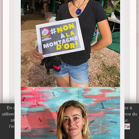
En continuant votre navigation sur le site, vous nous autorisez à
utiliser les cookies de Google Analytics afin de mesurer l'audience du
site web. Si vous désactivez les cookies de votre navigateur,
l'intégralité du site web reste disponible.
En savoir plus
J'ai
compris