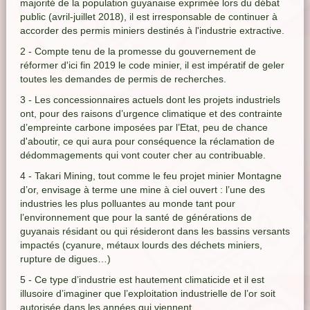
majorité de la population guyanaise exprimée lors du débat
public (avril-juillet 2018), il est irresponsable de continuer à
accorder des permis miniers destinés à l'industrie extractive.
2 - Compte tenu de la promesse du gouvernement de
réformer d'ici fin 2019 le code minier, il est impératif de geler
toutes les demandes de permis de recherches.
3 - Les concessionnaires actuels dont les projets industriels
ont, pour des raisons d’urgence climatique et des contrainte
d’empreinte carbone imposées par l’Etat, peu de chance
d'aboutir, ce qui aura pour conséquence la réclamation de
dédommagements qui vont couter cher au contribuable.
4 - Takari Mining, tout comme le feu projet minier Montagne
d’or, envisage à terme une mine à ciel ouvert : l’une des
industries les plus polluantes au monde tant pour
l’environnement que pour la santé de générations de
guyanais résidant ou qui résideront dans les bassins versants
impactés (cyanure, métaux lourds des déchets miniers,
rupture de digues…)
5 - Ce type d’industrie est hautement climaticide et il est
illusoire d’imaginer que l’exploitation industrielle de l’or soit
autorisée dans les années qui viennent.