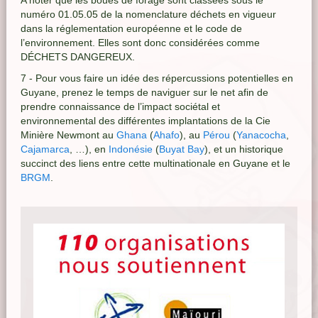
A noter que les boues de forage sont classées sous le
numéro 01.05.05 de la nomenclature déchets en vigueur
dans la réglementation européenne et le code de
l’environnement. Elles sont donc considérées comme
DÉCHETS DANGEREUX.
7 - Pour vous faire un idée des répercussions potentielles en
Guyane, prenez le temps de naviguer sur le net afin de
prendre connaissance de l’impact sociétal et
environnemental des différentes implantations de la Cie
Minière Newmont au
Ghana
(
Ahafo
), au
Pérou
(
Yanacocha
,
Cajamarca
, …), en
Indonésie
(
Buyat Bay
), et un historique
succinct des liens entre cette multinationale en Guyane et le
BRGM
.