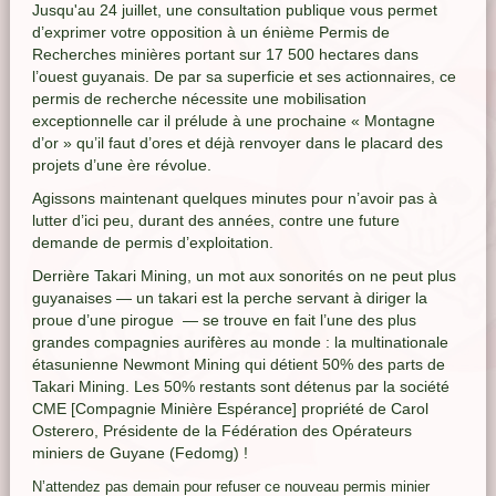
Jusqu'au 24 juillet, une consultation publique vous permet
d’exprimer votre opposition à un énième Permis de
Recherches minières portant sur 17 500 hectares dans
l’ouest guyanais. De par sa superficie et ses actionnaires, ce
permis de recherche nécessite une mobilisation
exceptionnelle car il prélude à une prochaine « Montagne
d’or » qu’il faut d’ores et déjà renvoyer dans le placard des
projets d’une ère révolue.
Agissons maintenant quelques minutes pour n’avoir pas à
lutter d’ici peu, durant des années, contre une future
demande de permis d’exploitation.
Derrière Takari Mining, un mot aux sonorités on ne peut plus
guyanaises — un takari est la perche servant à diriger la
proue d’une pirogue — se trouve en fait l’une des plus
grandes compagnies aurifères au monde : la multinationale
étasunienne Newmont Mining qui détient 50% des parts de
Takari Mining. Les 50% restants sont détenus par la société
CME [Compagnie Minière Espérance] propriété de Carol
Osterero, Présidente de la Fédération des Opérateurs
miniers de Guyane (Fedomg) !
N’attendez pas demain pour refuser ce nouveau permis minier