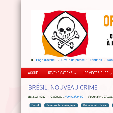
Page d'accueil
Revue de presse
Tribunes
Non 
ACCUEIL
REVENDICATIONS
LES VIDÉOS CHOC
BRÉSIL, NOUVEAU CRIME
Écrit par
o2q1
Catégorie :
Non catégorisé
Publication : 27 jan
Brésil
Catastrophe écologique
Crime contre la vie