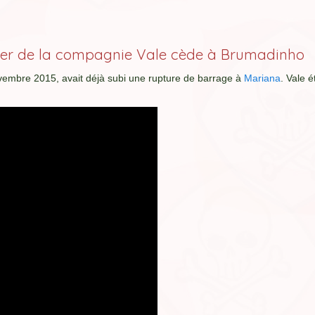
nier de la compagnie Vale cède à Brumadinho
ovembre 2015, avait déjà subi une rupture de barrage à
Mariana
. Vale é