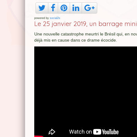
powered by
social2s
Le 25 janvier 2019, un barrage mi
Une nouvelle catastrophe meurtri le Brésil qui, en n
déjà mis en cause dans ce drame écocide.