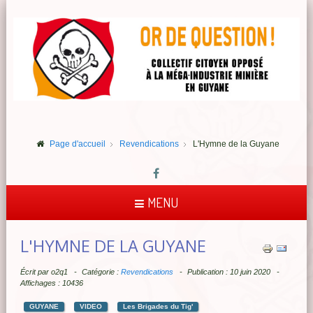
Page d'accueil
Revendications
L'Hymne de la Guyane
MENU
L'HYMNE DE LA GUYANE
Écrit par
o2q1
Catégorie :
Revendications
Publication : 10 juin 2020
Affichages : 10436
GUYANE
VIDEO
Les Brigades du Tig'