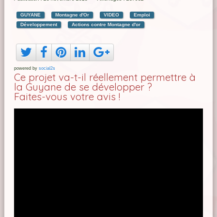
GUYANE
Montagne d'Or
VIDEO
Emploi
Développement
Actions contre Montagne d'or
powered by
social2s
Ce projet va-t-il réellement permettre à
la Guyane de se développer ?
Faites-vous votre avis !