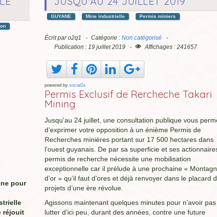
LE
JUSQU'AU 24 JUILLET 2019
GUYANE
Mine industrielle
Permis miniers
ion
Écrit par
o2q1
Catégorie :
Non catégorisé
Publication : 19 juillet 2019
Affichages : 241657
powered by
social2s
Permis Exclusif de Rercheche Takari
Mining
Jusqu'au 24 juillet, une consultation publique vous perm
d’exprimer votre opposition à un énième Permis de
Recherches minières portant sur 17 500 hectares dans
l’ouest guyanais. De par sa superficie et ses actionnaire
permis de recherche nécessite une mobilisation
exceptionnelle car il prélude à une prochaine « Montag
d’or » qu’il faut d’ores et déjà renvoyer dans le placard 
nne pour
projets d’une ère révolue.
trielle
Agissons maintenant quelques minutes pour n’avoir pas
 réjouit
lutter d’ici peu, durant des années, contre une future