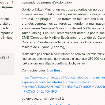
soutien à
demande de permis d’exploitation.
n Guyane.
Derrière Takari Mining, un mot aux sonorités on ne peut
guyanaises — un takari est la perche servant à diriger l
ter sur
proue d’une pirogue — se trouve en fait l’une des plus
ersité et
grandes compagnies aurifères au monde : la multinatio
 que la
étasunienne Newmont Mining qui détient 50% des parts
ompatible
Takari Mining. Les 50% restants sont détenus par la soc
s limites
CME [Compagnie Minière Espérance] propriété de Caro
Osterero, Présidente de la Fédération des Opérateurs
miniers de Guyane (Fedomg) !
N’attendez pas demain pour refuser ce nouveau permis minie
OUR LE
hautement symbolique, qui viendra s’ajouter aux 360 000 ha 
forêts anciennes déjà accordés au lobby minier.
R
Connectez-vous
à ce lien
:
https://www.economie.gouv.fr/consultation-permis-minier
esperance-nord-societe-takari-mining-guyane?
fbclid=IwAR3BKvSszlk2fs7FL4HNKBWJY16908mVl82Z
_PXOYO_34Ee40NljRQ
ou envoyez un simple mail à :