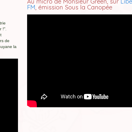
Au micro de Monsieur Green, sur
Libe
FM
, émission Sous la Canopée
trie
 !".
t
ers de
Guyane la