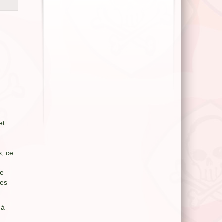
et
s, ce
ne
des
 à