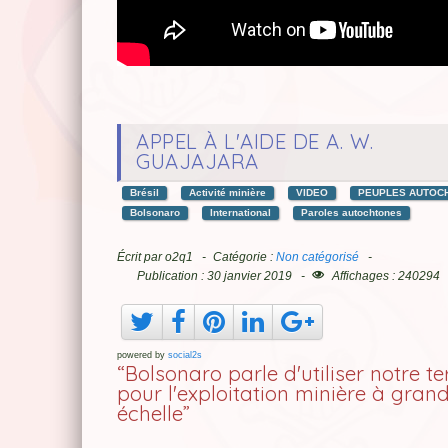
APPEL À L'AIDE DE A. W.
GUAJAJARA
Brésil
Activité minière
VIDEO
PEUPLES AUTOC
Bolsonaro
International
Paroles autochtones
Écrit par
o2q1
Catégorie :
Non catégorisé
Publication : 30 janvier 2019
Affichages : 240294
powered by
social2s
“Bolsonaro parle d'utiliser notre te
pour l'exploitation minière à gran
échelle”