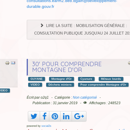
consultations.earm2.deb.dgaln@developpement-
durable.gouv.fr
LIRE LA SUITE : MOBILISATION GÉNÉRALE :
CONSULTATION PUBLIQUE JUSQU'AU 24 JUILLET 20
30' POUR COMPRENDRE
MONTAGNE D'OR
GUYANE
Montagne d'Or
Cyanure
Métaux lourds
VIDEO
Déchets miniers
Pour comprendre Montagne d'Or
VIDEO
Écrit par
o2q1
Catégorie :
Non catégorisé
Publication : 31 janvier 2019
Affichages : 248523
powered by
social2s