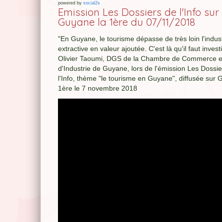
powered by
social2s
Emission Les Dossiers de l'Info sur
Guyane la 1ère du 07/11/2018
"En Guyane, le tourisme dépasse de très loin l'indus
extractive en valeur ajoutée. C'est là qu'il faut investir
Olivier Taoumi, DGS de la Chambre de Commerce e
d'Industrie de Guyane, lors de l'émission Les Dossi
l'Info, thème "le tourisme en Guyane", diffusée sur 
1ère le 7 novembre 2018