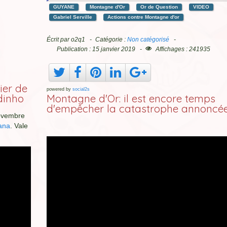
GUYANE
Montagne d'Or
Or de Question
VIDEO
Gabriel Serville
Actions contre Montagne d'or
Écrit par
o2q1
Catégorie :
Non catégorisé
Publication : 15 janvier 2019
Affichages : 241935
ier de
powered by
social2s
dinho
Montagne d'Or: il est encore temps
d'empêcher la catastrophe annoncé
novembre
ana
. Vale