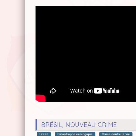
BRÉSIL, NOUVEAU CRIME
Brésil
Catastrophe écologique
Crime contre la vie