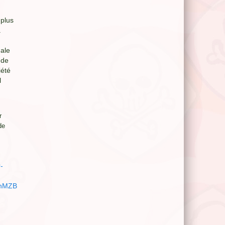
 plus
a
nale
 de
iété
l
r
de
-
fnMZB