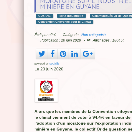
MORATOIRE SUR L’INDUSTRIEL
MINIÈRE EN GUYANE
GUYANE
Mine industrielle
Communiqués Or de Quest
Convention Citoyenne pour le Climat
Écrit par
o2q1
Catégorie :
Non catégorisé
Publication : 20 juin 2020
Affichages : 186454
powered by
social2s
Le 20 juin 2020
Alors que les membres de la Convention citoye
le climat viennent de voter à 94,4% en faveur de
l’adoption d’un moratoire sur l’exploitation indus
minière en Guyane, le collectif Or de question se