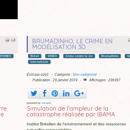
BRUMADINHO, LE CRIME EN
MODÉLISATION 3D
HTONES
Brésil
VIDEO
Crime contre la vie
Brumadinho
V
International
Écrit par
o2q1
Catégorie :
Non catégorisé
Publication : 29 janvier 2019
Affichages : 239397
powered by
social2s
rre
Simulation de l'ampleur de la
de
catastrophe réalisée par IBAMA
Institut Brésilien de l'environnement et des ressources
naturelles renouvelables