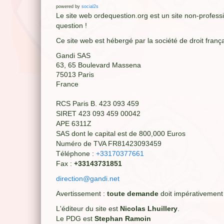
powered by
social2s
Le site web ordequestion.org est un site non-professio
question !
Ce site web est hébergé par la société de droit fran
Gandi SAS
63, 65 Boulevard Massena
75013 Paris
France
RCS Paris B. 423 093 459
SIRET 423 093 459 00042
APE 6311Z
SAS dont le capital est de 800,000 Euros
Numéro de TVA FR81423093459
Téléphone :
+33170377661
Fax :
+33143731851
direction@gandi.net
Avertissement :
toute demande
doit impérativement
L'éditeur du site est
Nicolas Lhuillery
.
Le PDG est
Stephan Ramoin