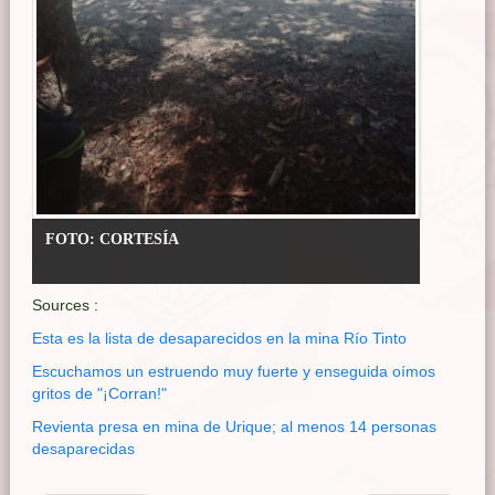
FOTO: CORTESÍA
Sources :
Esta es la lista de desaparecidos en la mina Río Tinto
Escuchamos un estruendo muy fuerte y enseguida oímos
gritos de "¡Corran!"
Revienta presa en mina de Urique; al menos 14 personas
desaparecidas