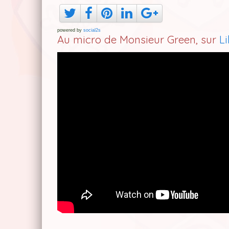
powered by
social2s
Au micro de Monsieur Green, sur
L