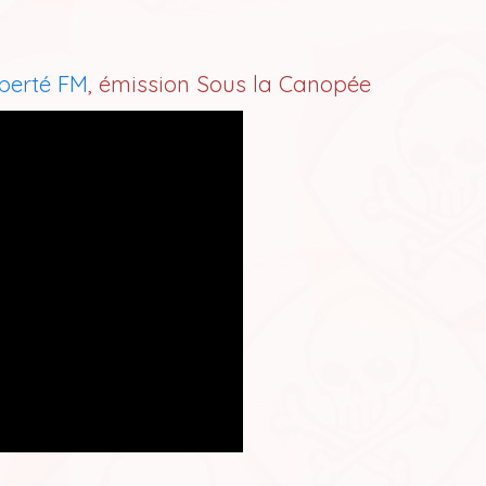
iberté FM
, émission Sous la Canopée