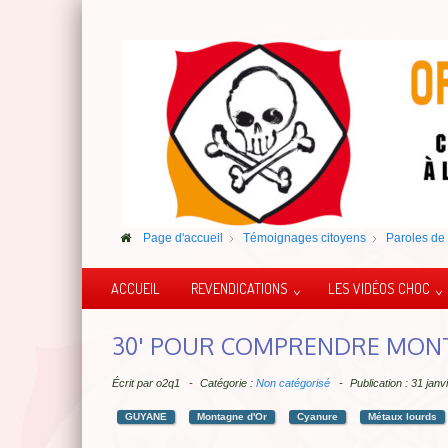
Page d'accueil
Témoignages citoyens
Paroles de 
ACCUEIL
REVENDICATIONS
LES VIDÉOS CHOC
30' POUR COMPRENDRE MON
Écrit par
o2q1
Catégorie :
Non catégorisé
Publication : 31 jan
GUYANE
Montagne d'Or
Cyanure
Métaux lourds