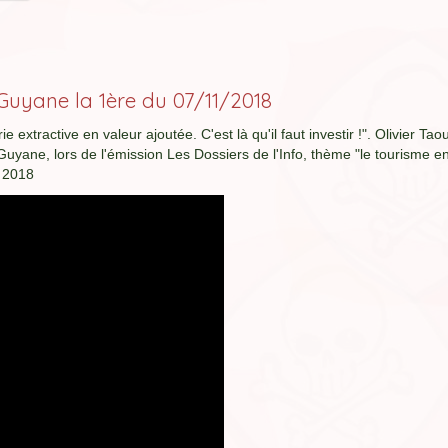
 Guyane la 1ère du 07/11/2018
 extractive en valeur ajoutée. C'est là qu'il faut investir !". Olivier Tao
ane, lors de l'émission Les Dossiers de l'Info, thème "le tourisme e
e 2018