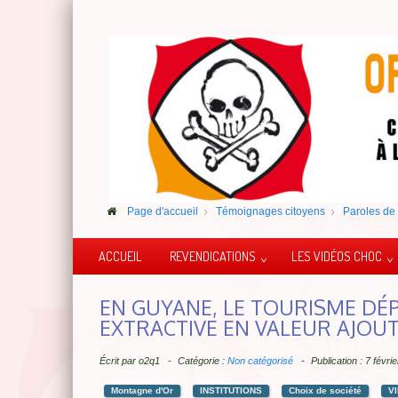
Page d'accueil
Témoignages citoyens
Paroles de 
ACCUEIL
REVENDICATIONS
LES VIDÉOS CHOC
EN GUYANE, LE TOURISME DÉP
EXTRACTIVE EN VALEUR AJOU
Écrit par
o2q1
Catégorie :
Non catégorisé
Publication : 7 févr
Montagne d'Or
INSTITUTIONS
Choix de société
V