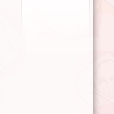
umi,
n