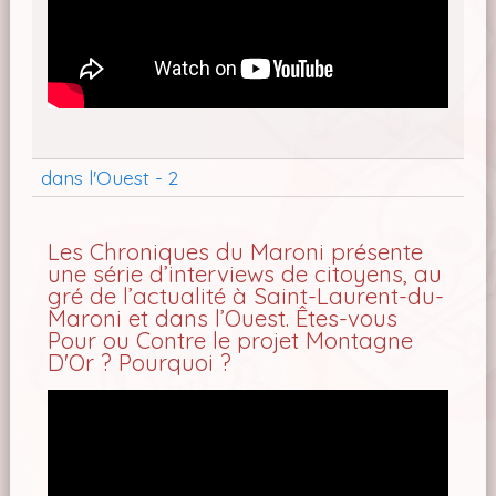
dans l'Ouest - 2
Les Chroniques du Maroni présente
une série d’interviews de citoyens, au
gré de l’actualité à Saint-Laurent-du-
Maroni et dans l’Ouest. Êtes-vous
Pour ou Contre le projet Montagne
D'Or ? Pourquoi ?