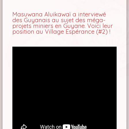
Masuwana Aluikawaï a interviewé
des Guyanais au sujet des méga-
projets miniers en Guyane. Voici leur
position au Village Espérance (#2) !