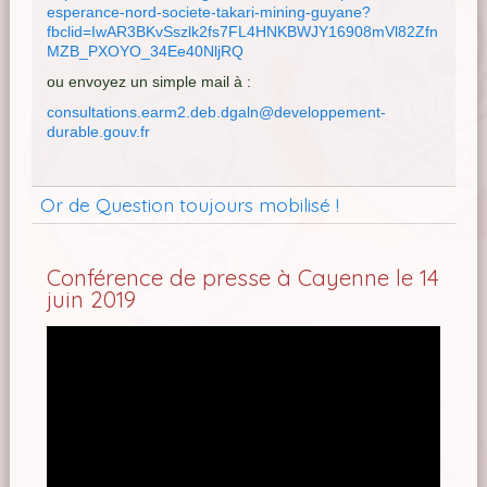
esperance-nord-societe-takari-mining-guyane?
fbclid=IwAR3BKvSszlk2fs7FL4HNKBWJY16908mVl82Zfn
MZB_PXOYO_34Ee40NljRQ
ou envoyez un simple mail à :
consultations.earm2.deb.dgaln@developpement-
durable.gouv.fr
Or de Question toujours mobilisé !
Conférence de presse à Cayenne le 14
juin 2019