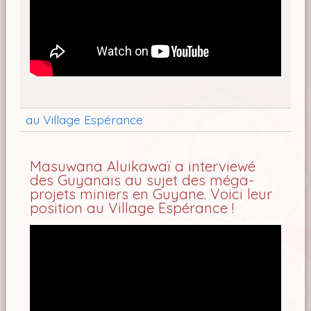
au Village Espérance
Masuwana Aluikawaï a interviewé
des Guyanais au sujet des méga-
projets miniers en Guyane. Voici leur
position au Village Espérance !