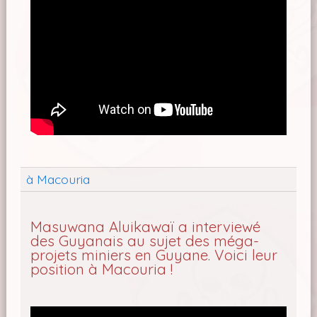
à Macouria
Masuwana Aluikawaï a interviewé
des Guyanais au sujet des méga-
projets miniers en Guyane. Voici leur
position à Macouria !