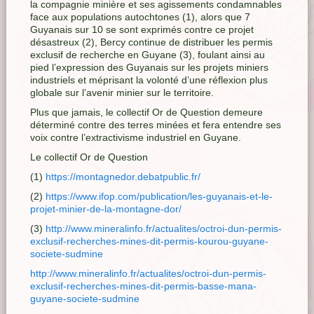
la compagnie minière et ses agissements condamnables
face aux populations autochtones (1), alors que 7
Guyanais sur 10 se sont exprimés contre ce projet
désastreux (2), Bercy continue de distribuer les permis
exclusif de recherche en Guyane (3), foulant ainsi au
pied l’expression des Guyanais sur les projets miniers
industriels et méprisant la volonté d’une réflexion plus
globale sur l’avenir minier sur le territoire.
Plus que jamais, le collectif Or de Question demeure
déterminé contre des terres minées et fera entendre ses
voix contre l’extractivisme industriel en Guyane.
Le collectif Or de Question
(1)
https://montagnedor.debatpublic.fr/
(2)
https://www.ifop.com/publication/les-guyanais-et-le-
projet-minier-de-la-montagne-dor/
(3)
http://www.mineralinfo.fr/actualites/octroi-dun-permis-
exclusif-recherches-mines-dit-permis-kourou-guyane-
societe-sudmine
http://www.mineralinfo.fr/actualites/octroi-dun-permis-
exclusif-recherches-mines-dit-permis-basse-mana-
guyane-societe-sudmine