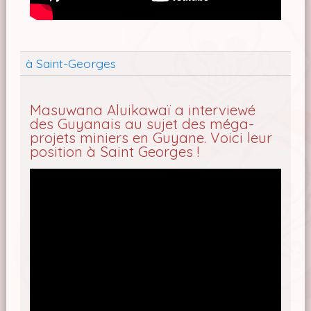
à Saint-Georges
Masuwana Aluikawaï a interviewé
des Guyanais au sujet des méga-
projets miniers en Guyane. Voici leur
position à Saint Georges !