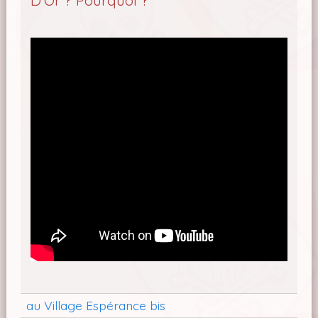
D'Or ? Pourquoi ?
au Village Espérance bis