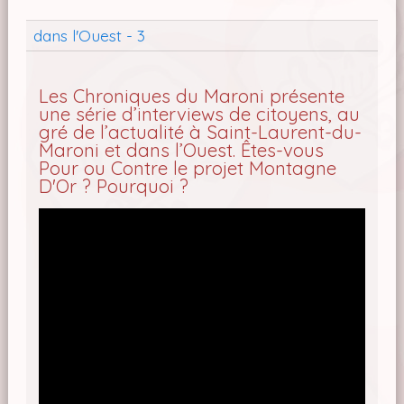
dans l'Ouest - 3
Les Chroniques du Maroni présente
une série d’interviews de citoyens, au
gré de l’actualité à Saint-Laurent-du-
Maroni et dans l’Ouest. Êtes-vous
Pour ou Contre le projet Montagne
D'Or ? Pourquoi ?