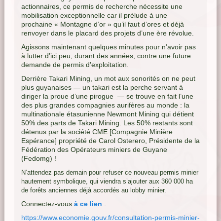
actionnaires, ce permis de recherche nécessite une
mobilisation exceptionnelle car il prélude à une
prochaine « Montagne d’or » qu’il faut d’ores et déjà
renvoyer dans le placard des projets d’une ère révolue.
Agissons maintenant quelques minutes pour n’avoir pas
à lutter d’ici peu, durant des années, contre une future
demande de permis d’exploitation.
Derrière Takari Mining, un mot aux sonorités on ne peut
plus guyanaises — un takari est la perche servant à
diriger la proue d’une pirogue — se trouve en fait l’une
des plus grandes compagnies aurifères au monde : la
multinationale étasunienne Newmont Mining qui détient
50% des parts de Takari Mining. Les 50% restants sont
détenus par la société CME [Compagnie Minière
Espérance] propriété de Carol Osterero, Présidente de la
Fédération des Opérateurs miniers de Guyane
(Fedomg) !
N’attendez pas demain pour refuser ce nouveau permis minier
hautement symbolique, qui viendra s’ajouter aux 360 000 ha
de forêts anciennes déjà accordés au lobby minier.
Connectez-vous
à ce lien
:
https://www.economie.gouv.fr/consultation-permis-minier-