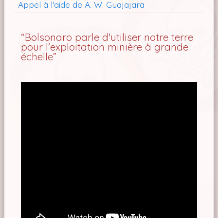
Appel à l'aide de A. W. Guajajara
“Bolsonaro parle d'utiliser notre terre
pour l'exploitation minière à grande
échelle”