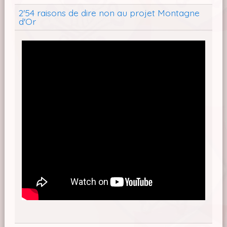
2'54 raisons de dire non au projet Montagne
d'Or