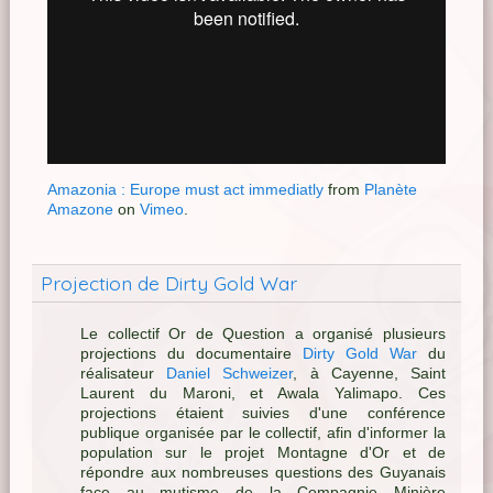
Amazonia : Europe must act immediatly
from
Planète
Amazone
on
Vimeo
.
Projection de Dirty Gold War
Le collectif Or de Question a organisé plusieurs
projections du documentaire
Dirty Gold War
du
réalisateur
Daniel Schweizer
, à Cayenne, Saint
Laurent du Maroni, et Awala Yalimapo. Ces
projections étaient suivies d'une conférence
publique organisée par le collectif, afin d'informer la
population sur le projet Montagne d'Or et de
répondre aux nombreuses questions des Guyanais
face au mutisme de la Compagnie Minière