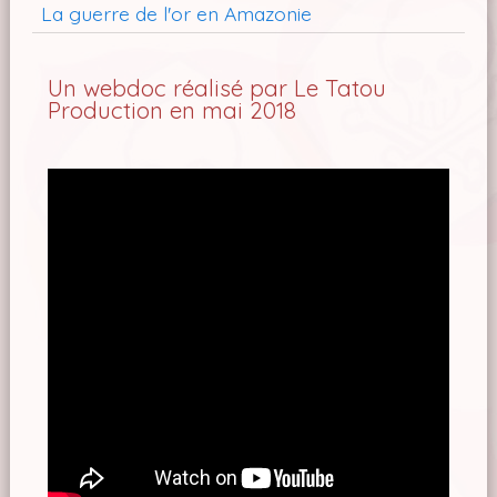
La guerre de l'or en Amazonie
Un webdoc réalisé par Le Tatou
Production en mai 2018