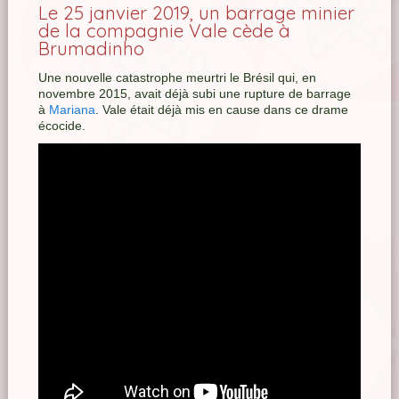
Le 25 janvier 2019, un barrage minier
de la compagnie Vale cède à
Brumadinho
Une nouvelle catastrophe meurtri le Brésil qui, en
novembre 2015, avait déjà subi une rupture de barrage
à
Mariana
. Vale était déjà mis en cause dans ce drame
écocide.