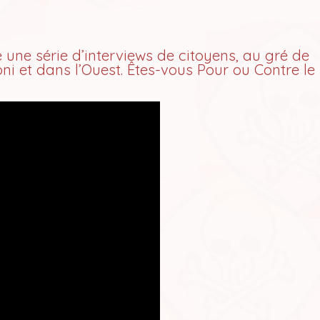
une série d’interviews de citoyens, au gré de
ni et dans l’Ouest. Êtes-vous Pour ou Contre le