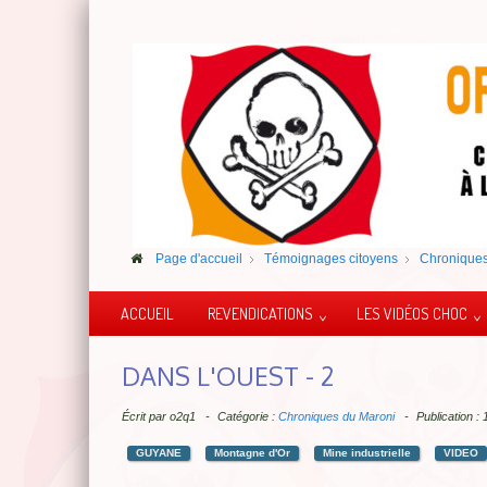
Page d'accueil
Témoignages citoyens
Chroniques
ACCUEIL
REVENDICATIONS
LES VIDÉOS CHOC
DANS L'OUEST - 2
Écrit par
o2q1
Catégorie :
Chroniques du Maroni
Publication :
GUYANE
Montagne d'Or
Mine industrielle
VIDEO