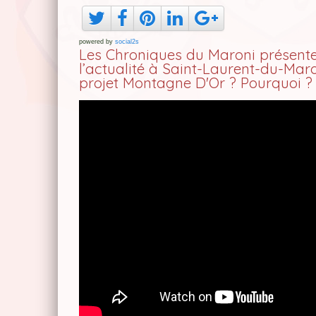
powered by
social2s
Les Chroniques du Maroni présente 
l’actualité à Saint-Laurent-du-Maro
projet Montagne D'Or ? Pourquoi ?