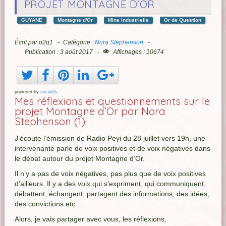
PROJET MONTAGNE D’OR
GUYANE
Montagne d'Or
Mine industrielle
Or de Question
Écrit par
o2q1
Catégorie :
Nora Stephenson
Publication : 3 août 2017
Affichages : 10674
powered by
social2s
Mes réflexions et questionnements sur le
projet Montagne d’Or par Nora
Stephenson (1)
J’écoute l’émission de Radio Peyi du 28 juillet vers 19h, une
intervenante parle de voix positives et de voix négatives dans
le débat autour du projet Montagne d’Or.
Il n’y a pas de voix négatives, pas plus que de voix positives
d’ailleurs. Il y a des voix qui s’expriment, qui communiquent,
débattent, échangent, partagent des informations, des idées,
des convictions etc.…
Alors, je vais partager avec vous, les réflexions,