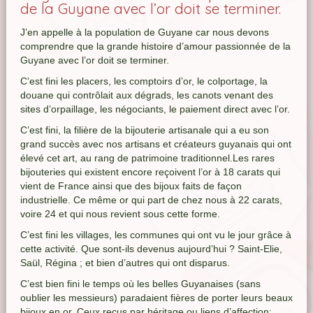
de la Guyane avec l’or doit se terminer.
J’en appelle à la population de Guyane car nous devons
comprendre que la grande histoire d’amour passionnée de la
Guyane avec l’or doit se terminer.
C’est fini les placers, les comptoirs d’or, le colportage, la
douane qui contrôlait aux dégrads, les canots venant des
sites d’orpaillage, les négociants, le paiement direct avec l’or.
C’est fini, la filière de la bijouterie artisanale qui a eu son
grand succès avec nos artisans et créateurs guyanais qui ont
élevé cet art, au rang de patrimoine traditionnel.Les rares
bijouteries qui existent encore reçoivent l’or à 18 carats qui
vient de France ainsi que des bijoux faits de façon
industrielle. Ce même or qui part de chez nous à 22 carats,
voire 24 et qui nous revient sous cette forme.
C’est fini les villages, les communes qui ont vu le jour grâce à
cette activité. Que sont-ils devenus aujourd’hui ? Saint-Elie,
Saül, Régina ; et bien d’autres qui ont disparus.
C’est bien fini le temps où les belles Guyanaises (sans
oublier les messieurs) paradaient fières de porter leurs beaux
bijoux en or. Ceux reçus par héritage ou liens d’affection;