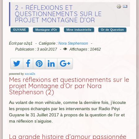
2 - RÉFLEXIONS ET
QUESTIONNEMENTS SUR LE
PROJET MONTAGNE D’OR
GUYANE
Montagne d'Or
Mine industrielle
Or de Question
Écrit par
o2q1
Catégorie :
Nora Stephenson
Publication : 3 août 2017
Affichages : 10462
powered by
social2s
Mes réflexions et questionnements sur le
projet Montagne d’Or par Nora
Stephenson (2)
Au volant de mon véhicule, comme la dernière fois, j’écoute
les propos échangés par les intervenants sur Radio Péyi
Guyane le 31 Juillet 2017 à propos de la question de l’or et
ma réflexion s’aiguise.
La grande histoire d’amour passionnée