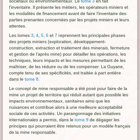
sociétaux ou environnementaux. Le
tome 3
en fait
l'inventaire. Il présente les métiers, les opérateurs miniers et
les modalités de financement avant de faire l'inventaire des
parties prenantes concernées par les projets miniers et leurs
attentes.
Les tomes
3
,
4
,
5
,
6
et
7
reprennent les principales phases
des projets miniers (exploration, développement-
construction, extraction et traitement des minerais, fermeture
et gestion de l'après mine) pour détailler les opérations, les
techniques, leurs impacts et les mesures permettant de les
maîtriser, de les réduire ou de les compenser. La Guyane,
compte tenu de ses spécificités, est traitée à part entière
dans le
tome 8.
Le concept de mine responsable a été posé pour faire de la
mine un projet de territoire qui réduit autant que possible les
impacts environnementaux, sanitaires ainsi que les
nuisances et contribue alors à une meilleure acceptabilité
sociale de ces activités. Un parangonnage des initiatives
internationales a permis, dans le
tome 9
de dégager les
principes qui pourraient être retenus pour un modèle français
de la mine responsable.