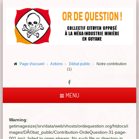
Page d'accueil
Actions
Débat public
Notre contribution
(1)
MENU
Warning
:
getimagesize(/srv/data/web/vhosts/ordequestion.org/htdocs/i
mages/DÃ©bat_public/Contribution-OrdeQuestion-31-page-
001.jpg): failed to open stream: No such file or directory in