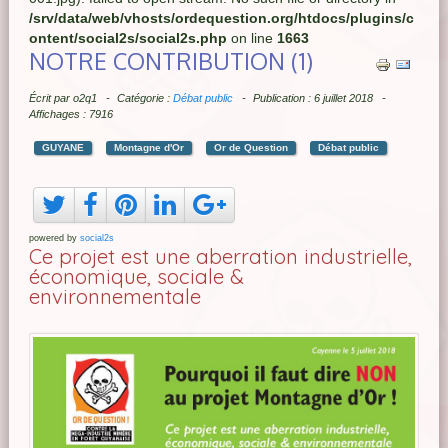
/srv/data/web/vhosts/ordequestion.org/htdocs/plugins/c
ontent/social2s/social2s.php
on line
1663
NOTRE CONTRIBUTION (1)
Écrit par
o2q1
Catégorie :
Débat public
Publication : 6 juillet 2018
Affichages : 7916
GUYANE
Montagne d'Or
Or de Question
Débat public
powered by
social2s
Ce projet est une aberration industrielle,
économique, sociale &
environnementale