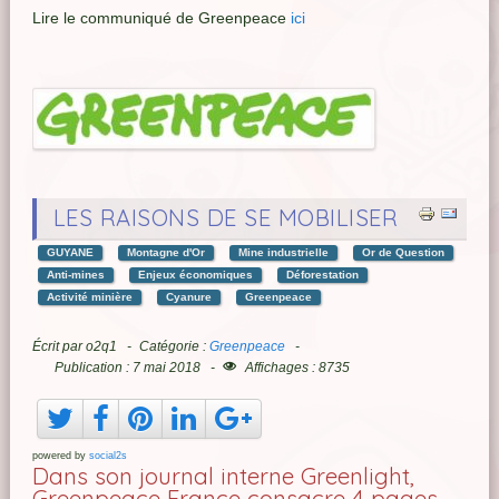
Lire le communiqué de Greenpeace
ici
LES RAISONS DE SE MOBILISER
GUYANE
Montagne d'Or
Mine industrielle
Or de Question
Anti-mines
Enjeux économiques
Déforestation
Activité minière
Cyanure
Greenpeace
Écrit par
o2q1
Catégorie :
Greenpeace
Publication : 7 mai 2018
Affichages : 8735
powered by
social2s
Dans son journal interne Greenlight,
Greenpeace France consacre 4 pages