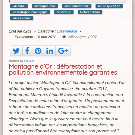
GUYANE
Montagne d'Or
Mine industrielle
Or de Question
Catastrophe écologique
Amazonie
Déforestation
Greenpeace
Écrit par
o2q1
Catégorie :
Greenpeace
Publication : 10 mai 2018
Affichages : 8907
powered by
social2s
Montagne d’Or : déforestation et
pollution environnementale garanties
Le projet minier “Montagne d’Or” fait actuellement l’objet d’un
débat public en Guyane française. En octobre 2017,
Emmanuel Macron s’était dit favorable à la construction et à
l’exploitation de cette mine d’or géante. Un positionnement à
rebours des ambitions françaises en matière de protection
des forêts mondiales et de lutte contre le changement
climatique. Alors que le gouvernement veut mettre fin à la
déforestation induite par les importations françaises, ne
devrait-il pas d’abord être exemplaire sur son propre sol ?