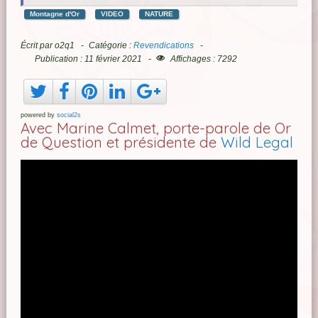
Montagne d'Or
VIDEO
NATURE
Écrit par
o2q1
Catégorie :
Revendications
Publication : 11 février 2021
Affichages : 7292
powered by
social2s
Avec Marine Calmet, porte-parole de Or
de Question et présidente de
Wild Legal