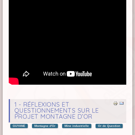
1 - RÉFLEXIONS ET
QUESTIONNEMENTS SUR LE
PROJET MONTAGNE D’OR
GUYANE
Montagne d'Or
Mine industrielle
Or de Question