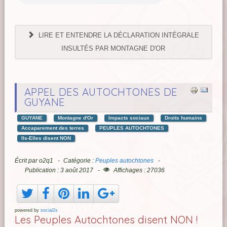
LIRE ET ENTENDRE LA DÉCLARATION INTÉGRALE
INSULTÉS PAR MONTAGNE D'OR
APPEL DES AUTOCHTONES DE
GUYANE
GUYANE
Montagne d'Or
Impacts sociaux
Droits humains
Accaparement des terres
PEUPLES AUTOCHTONES
Ils-Elles disent NON
Écrit par
o2q1
Catégorie :
Peuples autochtones
Publication : 3 août 2017
Affichages : 27036
powered by
social2s
Les Peuples Autochtones disent NON !