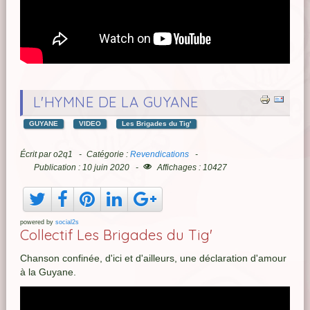
L'HYMNE DE LA GUYANE
GUYANE
VIDEO
Les Brigades du Tig'
Écrit par
o2q1
Catégorie :
Revendications
Publication : 10 juin 2020
Affichages : 10427
powered by
social2s
Collectif Les Brigades du Tig'
Chanson confinée, d'ici et d'ailleurs, une déclaration d'amour
à la Guyane.