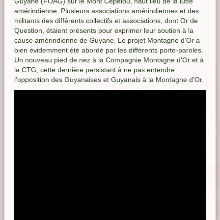
Guyane (FOAG) sur le Mont Cépélou, haut lieu de la lutte
amérindienne. Plusieurs associations amérindiennes et des
militants des différents collectifs et associations, dont Or de
Question, étaient présents pour exprimer leur soutien à la
cause amérindienne de Guyane. Le projet Montagne d'Or a
bien évidemment été abordé par les différents porte-paroles.
Un nouveau pied de nez à la Compagnie Montagne d'Or et à
la CTG, cette dernière persistant à ne pas entendre
l'opposition des Guyanaises et Guyanais à la Montagne d'Or.