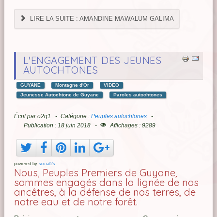
LIRE LA SUITE : AMANDINE MAWALUM GALIMA
L'ENGAGEMENT DES JEUNES
AUTOCHTONES
GUYANE
Montagne d'Or
VIDEO
Jeunesse Autochtone de Guyane
Paroles autochtones
Écrit par
o2q1
Catégorie :
Peuples autochtones
Publication : 18 juin 2018
Affichages : 9289
powered by
social2s
Nous, Peuples Premiers de Guyane,
sommes engagés dans la lignée de nos
ancêtres, à la défense de nos terres, de
notre eau et de notre forêt.