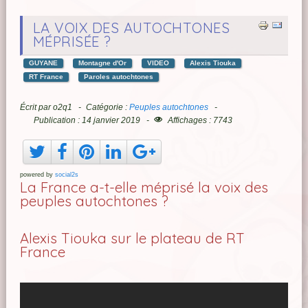
LA VOIX DES AUTOCHTONES
MÉPRISÉE ?
GUYANE
Montagne d'Or
VIDEO
Alexis Tiouka
RT France
Paroles autochtones
Écrit par
o2q1
Catégorie :
Peuples autochtones
Publication : 14 janvier 2019
Affichages : 7743
powered by
social2s
La France a-t-elle méprisé la voix des
peuples autochtones ?
Alexis Tiouka sur le plateau de RT
France