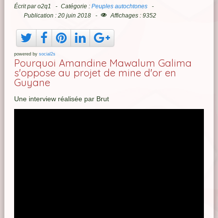
Écrit par
o2q1
Catégorie :
Peuples autochtones
Publication : 20 juin 2018
Affichages : 9352
powered by
social2s
Pourquoi Amandine Mawalum Galima
s'oppose au projet de mine d'or en
Guyane
Une interview réalisée par Brut