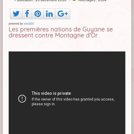
powered by
social2s
Les premières nations de Guyane se
dressent contre Montagne d'Or