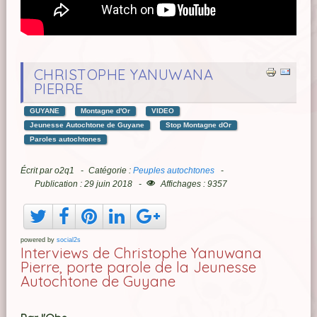
CHRISTOPHE YANUWANA
PIERRE
GUYANE
Montagne d'Or
VIDEO
Jeunesse Autochtone de Guyane
Stop Montagne dOr
Paroles autochtones
Écrit par
o2q1
Catégorie :
Peuples autochtones
Publication : 29 juin 2018
Affichages : 9357
powered by
social2s
Interviews de Christophe Yanuwana
Pierre, porte parole de la Jeunesse
Autochtone de Guyane