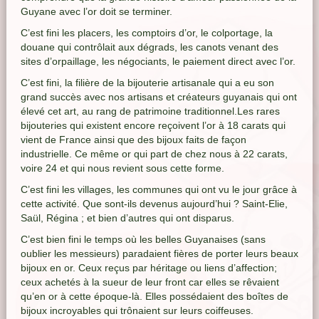
Guyane avec l’or doit se terminer.
C’est fini les placers, les comptoirs d’or, le colportage, la
douane qui contrôlait aux dégrads, les canots venant des
sites d’orpaillage, les négociants, le paiement direct avec l’or.
C’est fini, la filière de la bijouterie artisanale qui a eu son
grand succès avec nos artisans et créateurs guyanais qui ont
élevé cet art, au rang de patrimoine traditionnel.Les rares
bijouteries qui existent encore reçoivent l’or à 18 carats qui
vient de France ainsi que des bijoux faits de façon
industrielle. Ce même or qui part de chez nous à 22 carats,
voire 24 et qui nous revient sous cette forme.
C’est fini les villages, les communes qui ont vu le jour grâce à
cette activité. Que sont-ils devenus aujourd’hui ? Saint-Elie,
Saül, Régina ; et bien d’autres qui ont disparus.
C’est bien fini le temps où les belles Guyanaises (sans
oublier les messieurs) paradaient fières de porter leurs beaux
bijoux en or. Ceux reçus par héritage ou liens d’affection;
ceux achetés à la sueur de leur front car elles se rêvaient
qu’en or à cette époque-là. Elles possédaient des boîtes de
bijoux incroyables qui trônaient sur leurs coiffeuses.