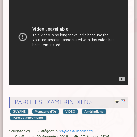
PAROLES D’AMÉRINDIENS
GUYANE
Montagne d'Or
VIDEO
Amérindiens
Paroles autochtones
Écrit par
o2q1
Catégorie :
Peuples autochtones
Publication : 20 décembre 2018
Affichages : 8504