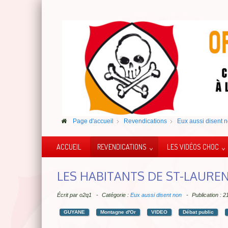
Page d'accueil
Revendications
Eux aussi disent 
ACCUEIL
REVENDICATIONS
LES VIDÉOS CHOC
LES HABITANTS DE ST-LAURE
Écrit par
o2q1
Catégorie :
Eux aussi disent non
Publication : 2
GUYANE
Montagne d'Or
VIDEO
Débat public