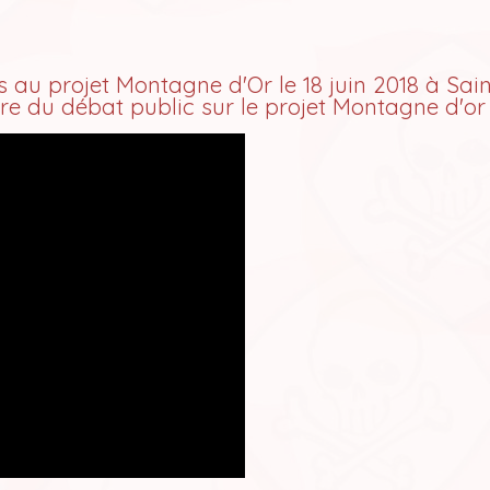
 au projet Montagne d'Or le 18 juin 2018 à Sain
ure du débat public sur le projet Montagne d'or