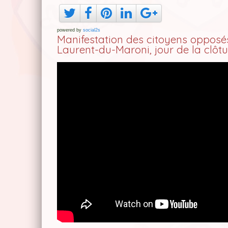
powered by
social2s
Manifestation des citoyens opposés
Laurent-du-Maroni, jour de la clôt