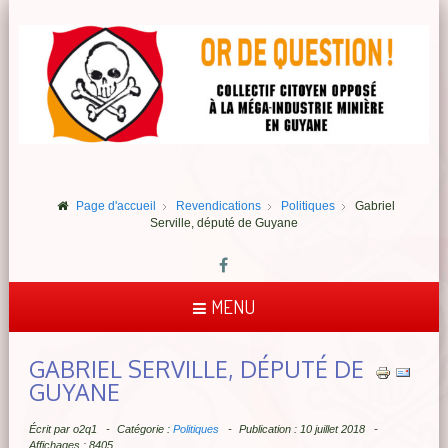
Page d'accueil
Revendications
Politiques
Gabriel
Serville, député de Guyane
MENU
GABRIEL SERVILLE, DÉPUTÉ DE
GUYANE
Écrit par
o2q1
Catégorie :
Politiques
Publication : 10 juillet 2018
Affichages : 8405