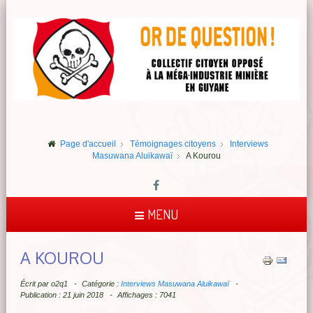
Page d'accueil
Témoignages citoyens
Interviews
Masuwana Aluikawaï
A Kourou
MENU
A KOUROU
Écrit par
o2q1
Catégorie :
Interviews Masuwana Aluikawaï
Publication : 21 juin 2018
Affichages : 7041