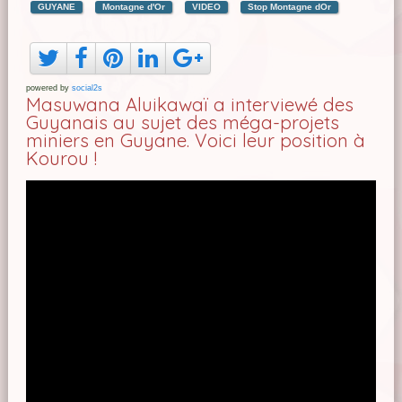
GUYANE
Montagne d'Or
VIDEO
Stop Montagne dOr
powered by
social2s
Masuwana Aluikawaï a interviewé des
Guyanais au sujet des méga-projets
miniers en Guyane. Voici leur position à
Kourou !