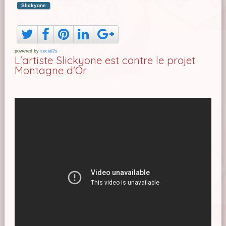
Slickyone
powered by
social2s
L'artiste Slickyone est contre le projet
Montagne d'Or