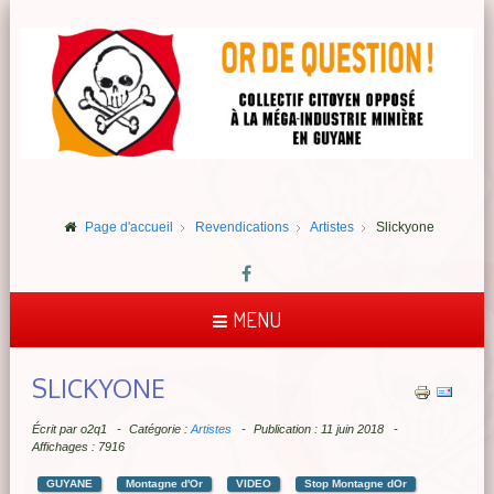
Page d'accueil
Revendications
Artistes
Slickyone
MENU
SLICKYONE
Écrit par
o2q1
Catégorie :
Artistes
Publication : 11 juin 2018
Affichages : 7916
GUYANE
Montagne d'Or
VIDEO
Stop Montagne dOr