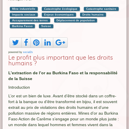
Mine industrielle
Catastrophe écologique
Catastrophe sanitaire
Impacts sociaux
Enjeux économiques
Droits humains
Accaparement des terres
Déplacement de population
Burkina Fasso
Suisse
powered by
social2s
Le profit plus important que les droits
humains ?
L’extraction de l’or au Burkina Faso et la responsabilité
de la Suisse
Introduction
L’or est un bien de luxe. Avant d’être stocké dans un coffre-
fort à la banque ou d’être transformé en bijou, il est souvent
extrait au prix de violations des droits humains et d’une
pollution massive de régions entières. Mines d’or au Burkina
Faso Action de Carême s’engage pour un monde plus juste :
un monde dans lequel hommes et femmes vivent dans la