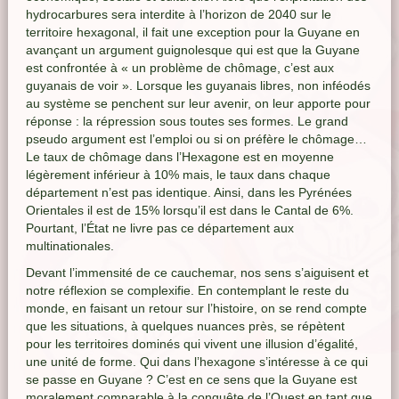
hydrocarbures sera interdite à l’horizon de 2040 sur le
territoire hexagonal, il fait une exception pour la Guyane en
avançant un argument guignolesque qui est que la Guyane
est confrontée à « un problème de chômage, c’est aux
guyanais de voir ». Lorsque les guyanais libres, non inféodés
au système se penchent sur leur avenir, on leur apporte pour
réponse : la répression sous toutes ses formes. Le grand
pseudo argument est l’emploi ou si on préfère le chômage…
Le taux de chômage dans l’Hexagone est en moyenne
légèrement inférieur à 10% mais, le taux dans chaque
département n’est pas identique. Ainsi, dans les Pyrénées
Orientales il est de 15% lorsqu’il est dans le Cantal de 6%.
Pourtant, l’État ne livre pas ce département aux
multinationales.
Devant l’immensité de ce cauchemar, nos sens s’aiguisent et
notre réflexion se complexifie. En contemplant le reste du
monde, en faisant un retour sur l’histoire, on se rend compte
que les situations, à quelques nuances près, se répètent
pour les territoires dominés qui vivent une illusion d’égalité,
une unité de forme. Qui dans l’hexagone s’intéresse à ce qui
se passe en Guyane ? C’est en ce sens que la Guyane est
moralement comparable à la conquête de l’Ouest en tant que