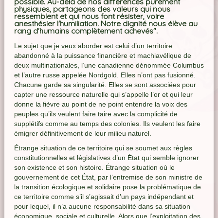
possible. Au-delà de nos différences purement
physiques, partageons des valeurs qui nous
ressemblent et qui nous font résister, voire
anesthésier l'humiliation. Notre dignité nous élève au
rang d'humains complètement achevés".
Le sujet que je veux aborder est celui d’un territoire
abandonné à la puissance financière et machiavélique de
deux multinationales, l’une canadienne dénommée Columbus
et l’autre russe appelée Nordgold. Elles n’ont pas fusionné.
Chacune garde sa singularité. Elles se sont associées pour
capter une ressource naturelle qui s’appelle l’or et qui leur
donne la fièvre au point de ne point entendre la voix des
peuples qu’ils veulent faire taire avec la complicité de
supplétifs comme au temps des colonies. Ils veulent les faire
émigrer définitivement de leur milieu naturel.
Étrange situation de ce territoire qui se soumet aux règles
constitutionnelles et législatives d’un État qui semble ignorer
son existence et son histoire. Étrange situation où le
gouvernement de cet État, par l’entremise de son ministre de
la transition écologique et solidaire pose la problématique de
ce territoire comme s’il s’agissait d’un pays indépendant et
pour lequel, il n’a aucune responsabilité dans sa situation
économique, sociale et culturelle. Alors que l’exploitation des